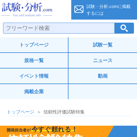
試験・分析.co
試験・分析.comに
掲載
するには
トップページ
試験一覧
規格一覧
ニュース
イベント情報
動画
掲載企業
トップページ
信頼性評価試験特集
今すぐ頼れる！
開発担当者が