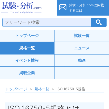
試験・分析.co
試験・分析.comに
掲載
するには
トップページ
試験一覧
規格一覧
ニュース
イベント情報
動画
掲載企業
トップページ
規格一覧
ISO 16750-5規格
ISO 16750-5規格とは