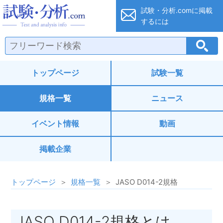
試験・分析.co
試験・分析.comに
掲載
するには
トップページ
試験一覧
規格一覧
ニュース
イベント情報
動画
掲載企業
トップページ
規格一覧
JASO D014-2規格
JASO D014-2規格とは