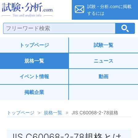
試験・分析.co
試験・分析.comに
掲載
するには
トップページ
試験一覧
規格一覧
ニュース
イベント情報
動画
掲載企業
トップページ
規格一覧
JIS C60068-2-78規格
JIS C60068-2-78規格とは