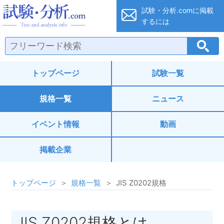
試験・分析.co
試験・分析.comに
掲載
するには
トップページ
試験一覧
規格一覧
ニュース
イベント情報
動画
掲載企業
トップページ
規格一覧
JIS Z0202規格
JIS Z0202規格とは