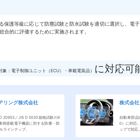
れる保護等級に応じて防塵試験と防水試験を適切に選択し、電子
総合的に評価するために実施されます。
に対応可
対象：電子制御ユニット（ECU）・車載電装品）
アリング株式会社
株式会社 U
 20653／JIS D 5020規格試験の9
自動車部品向け
車両搭載電子機器に対する防塵・防
0）に対応
ルラインナップ。
ップで対応。I