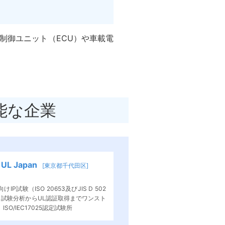
制御ユニット（ECU）や車載電
能な企業
L Japan
[東京都千代田区]
IP試験（ISO 20653及びJIS D 502
。試験分析からUL認証取得までワンスト
SO/IEC17025認定試験所