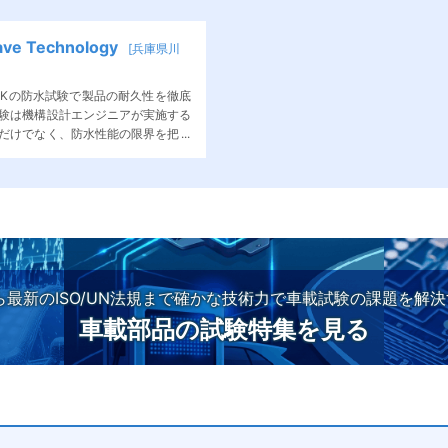
 Technology
[兵庫県川
IPX9Kの防水試験で製品の耐久性を徹底
験は機構設計エンジニアが実施する
だけでなく、防水性能の限界を把握
ます。
から最新のISO/UN法規まで確かな技術力で車載試験の課題を解
車載部品の試験特集を見る