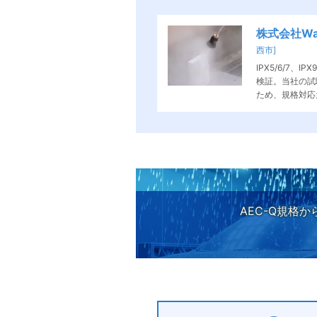
株式会社Wave
西市]
IPX5/6/7、
検証。当社の試
ため、規格対応
することができ
AEC-Q規格