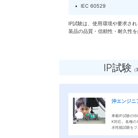
IEC 60529
IP試験は、使用環境や要求さ
装品の品質・信頼性・耐久性を
IP試験
（
沖エンジニ
車載IP試験のISO
K対応。各種の
水性能試験をフ