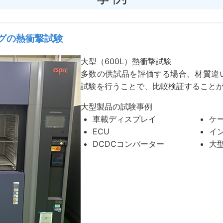
ングの熱衝撃試験
大型（600L）熱衝撃試験
多数の供試品を評価する場合、材質違
試験を行うことで、比較検証すること
大型製品の試験事例
車載ディスプレイ
ケ
ECU
イ
DCDCコンバーター
大