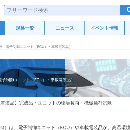
験・分析.com
規格一覧
ニュース
イベント情報
験（電子制御ユニット（ECU）・車載電装品）
電子制御ユニット（ECU）・車載電装品）
載電装品
完成品・ユニットの環境負荷・機械負荷試験
ock test）は、電子制御ユニット（ECU）や車載電装品が、高