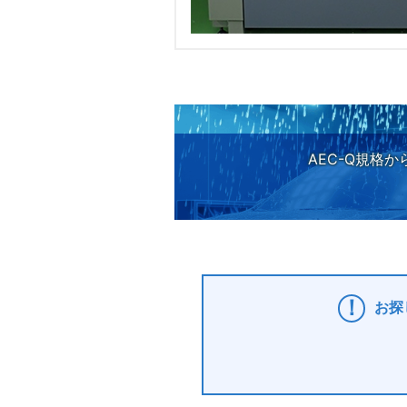
AEC-Q規格
お探