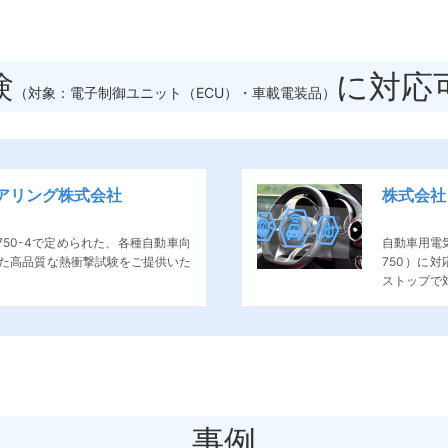
験
に対応
（対象：電子制御ユニット（ECU）・車載電装品）
アリング株式会社
株式会社 U
6750-4で定められた、各種自動車向
自動車用電気
た高品質な熱衝撃試験をご提供いた
750）に
ストップで対応
事例