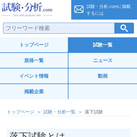
試験・分析.co
試験・分析.comに
掲載
するには
トップページ
試験一覧
規格一覧
ニュース
イベント情報
動画
掲載企業
トップページ
試験・分析一覧
落下試験
落下試験とは