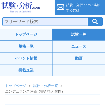
試験・分析.co
試験・分析.comに
掲載
するには
トップページ
試験一覧
規格一覧
ニュース
イベント情報
動画
掲載企業
トップページ
試験・分析一覧
エンデュランス評価（書き換え耐性）