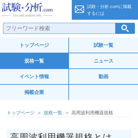
試験・分析.co
試験・分析.comに
掲載
するには
トップページ
試験一覧
規格一覧
ニュース
イベント情報
動画
掲載企業
トップページ
規格一覧
高周波利用機器規格
高周波利用機器規格とは