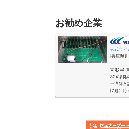
お勧め企業
株式会社Wa
[兵庫県川
車載半導体
324準
半導体と
課題に応