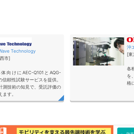
沖
ve Technology
[
西市]
各
向けにAEC-Q101とAQG-
を
拠の信頼性試験サービスを提供。
格
計測技術の知見で、受託評価の
えます。