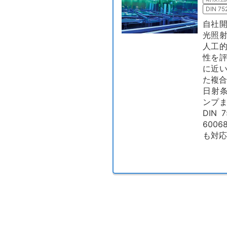
DIN 75
自社
光照
人工
性を
に近
た複合
日射条
ンプ
DIN 
600
も対応